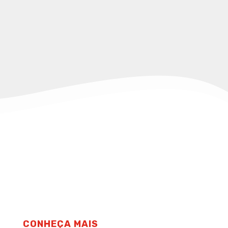
Sua escola com a qualidade de ensino
e metodologia Change, conheça
nosso programa Change4school!
CONHEÇA MAIS