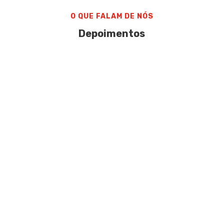
O QUE FALAM DE NÓS
Depoimentos
No ano de 2019 me inscrevi para fazer parte
do time de monitores da Change e a partir
dali minha história com a Escola começou.
Entrei para o time de monitores e pude iniciar
o curso de formação para professores – TKT