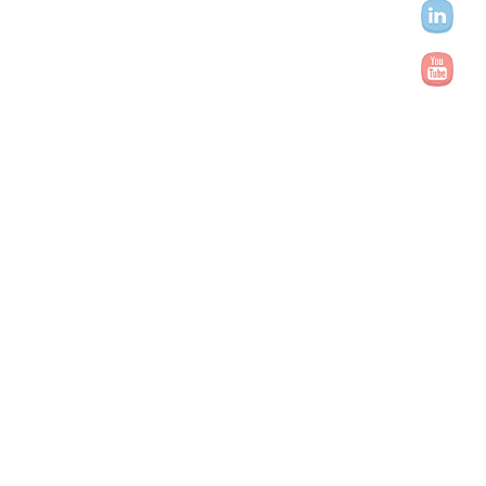
E-mail recebido com
sucesso!
Obrigada, em breve entraremos em
contato.